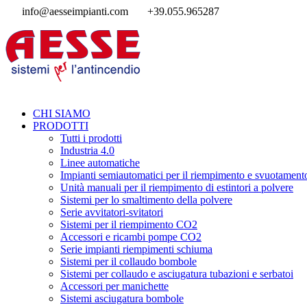
info@aesseimpianti.com
+39.055.965287
CHI SIAMO
PRODOTTI
Tutti i prodotti
Industria 4.0
Linee automatiche
Impianti semiautomatici per il riempimento e svuotamento
Unità manuali per il riempimento di estintori a polvere
Sistemi per lo smaltimento della polvere
Serie avvitatori-svitatori
Sistemi per il riempimento CO2
Accessori e ricambi pompe CO2
Serie impianti riempimenti schiuma
Sistemi per il collaudo bombole
Sistemi per collaudo e asciugatura tubazioni e serbatoi
Accessori per manichette
Sistemi asciugatura bombole