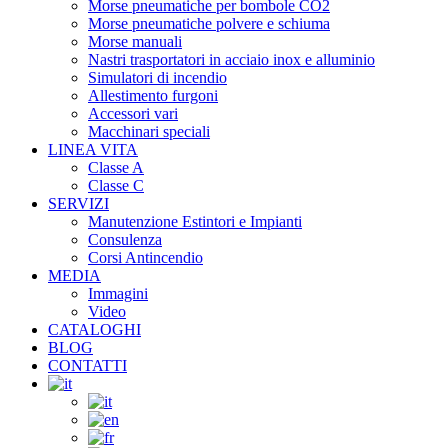
Morse pneumatiche per bombole CO2
Morse pneumatiche polvere e schiuma
Morse manuali
Nastri trasportatori in acciaio inox e alluminio
Simulatori di incendio
Allestimento furgoni
Accessori vari
Macchinari speciali
LINEA VITA
Classe A
Classe C
SERVIZI
Manutenzione Estintori e Impianti
Consulenza
Corsi Antincendio
MEDIA
Immagini
Video
CATALOGHI
BLOG
CONTATTI