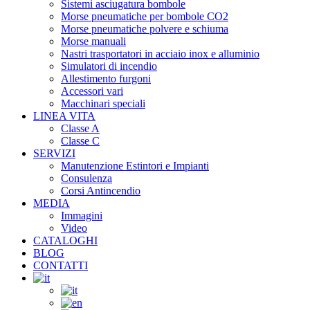
Sistemi asciugatura bombole
Morse pneumatiche per bombole CO2
Morse pneumatiche polvere e schiuma
Morse manuali
Nastri trasportatori in acciaio inox e alluminio
Simulatori di incendio
Allestimento furgoni
Accessori vari
Macchinari speciali
LINEA VITA
Classe A
Classe C
SERVIZI
Manutenzione Estintori e Impianti
Consulenza
Corsi Antincendio
MEDIA
Immagini
Video
CATALOGHI
BLOG
CONTATTI