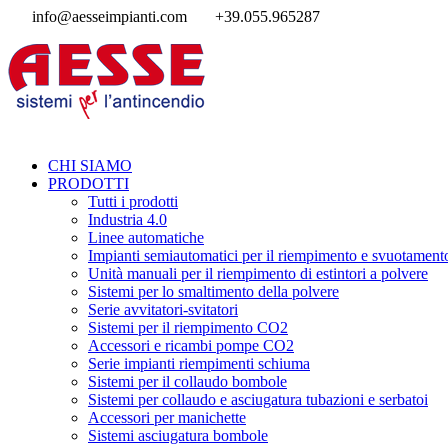
info@aesseimpianti.com
+39.055.965287
CHI SIAMO
PRODOTTI
Tutti i prodotti
Industria 4.0
Linee automatiche
Impianti semiautomatici per il riempimento e svuotamento
Unità manuali per il riempimento di estintori a polvere
Sistemi per lo smaltimento della polvere
Serie avvitatori-svitatori
Sistemi per il riempimento CO2
Accessori e ricambi pompe CO2
Serie impianti riempimenti schiuma
Sistemi per il collaudo bombole
Sistemi per collaudo e asciugatura tubazioni e serbatoi
Accessori per manichette
Sistemi asciugatura bombole