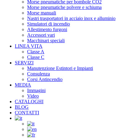
Morse pneumatiche per bombole CO2
Morse pneumatiche polvere e schiuma
Morse manuali
Nastri trasportatori in acciaio inox e alluminio
Simulatori di incendio
Allestimento furgoni
Accessori vari
Macchinari speciali
LINEA VITA
Classe A
Classe C
SERVIZI
Manutenzione Estintori e Impianti
Consulenza
Corsi Antincendio
MEDIA
Immagini
Video
CATALOGHI
BLOG
CONTATTI